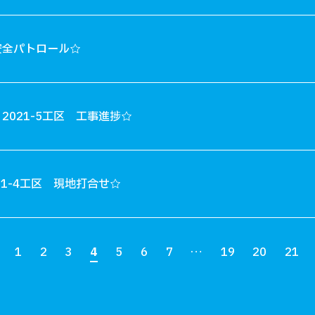
安全パトロール☆
2021-5工区 工事進捗☆
21-4工区 現地打合せ☆
1
2
3
4
5
6
7
…
19
20
21