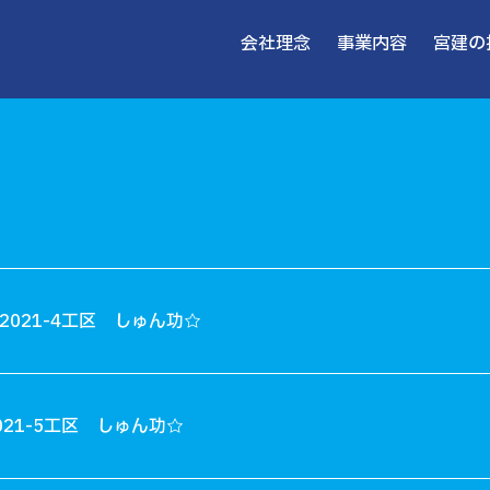
会社理念
事業内容
宮建の
021-4工区 しゅん功☆
21-5工区 しゅん功☆