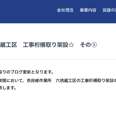
会社理念
事業内容
宮建の
蔵工区 工事桁横取り架設☆ その①
りのブログ更新となります。
）夜間において、奈良線作業所 六地蔵工区の工事桁横取り架設
致します。