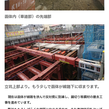
函体内（車道部）の先端部
立坑上部より。もう少しで函体が線路下に収まります。
現在は函体が線路を挟んで反対側に到達し、鏡切り等鋼材の撤去工
事を進めています。