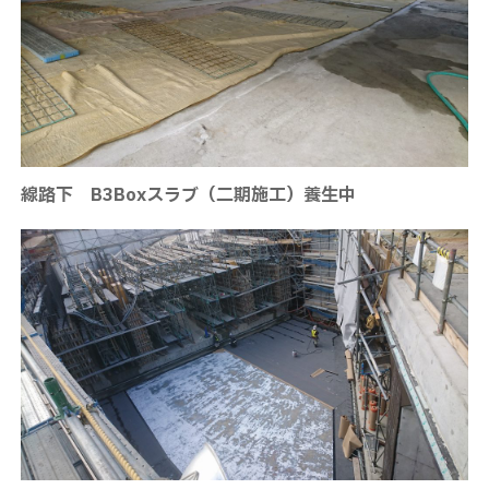
線路下 B3Boxスラブ（二期施工）養生中