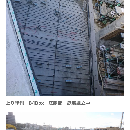
上り線側 B4Box 底版部 鉄筋組立中