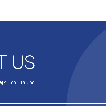
T US
 9：00 - 18：00