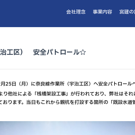
会社理念
事業内容
宮建の
治工区） 安全パトロール☆
月25日（月）に奈良線作業所（宇治工区）へ安全パトロール
り他社による「桟橋架設工事」が行われており、弊社はそれ
ております。当日もこれから親杭を打設する箇所の「既設水道