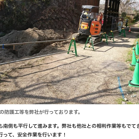
物の防護工等を弊社が行っております。
も南側も平行して進みます。弊社も他社との相判作業等もでて
行って、安全作業を行います！