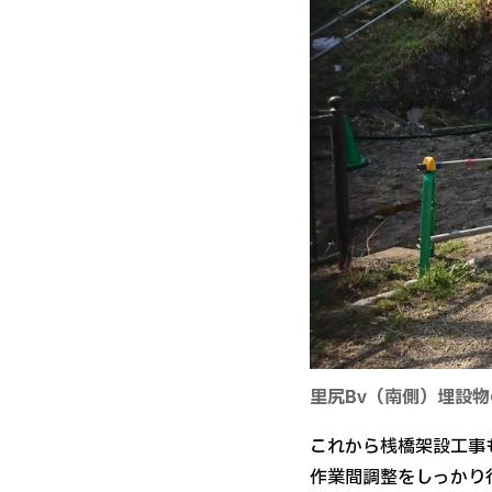
里尻Bv（南側）埋設
これから桟橋架設工事
作業間調整をしっかり