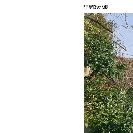
里尻Bv北側