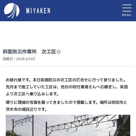
MENU
斜面防災作業所 次工区☆
投稿日：2018.10.03
お疲れ様です。本日斜面防災の次工区の打合せに行って参りました。
先月まで施工していた工区は、他社の吹付業者さんへ引継ぎし、来週
より次工区へ乗り込みします。
帰りに現場の写真を撮ってきましたので掲載します。場所は吹田市と
茨木市の境目辺りです。