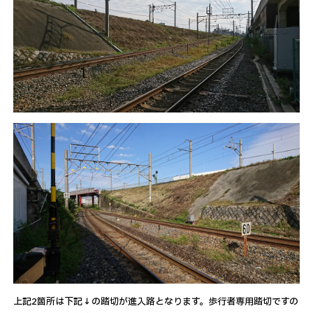
上記2箇所は下記↓の踏切が進入路となります。歩行者専用踏切ですの