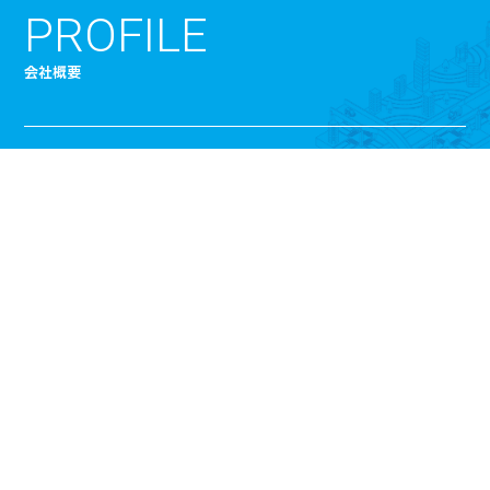
PROFILE
会社概要
宮建工業株式会社
商号
１９７８年 ３月
創立
１９８６年 ２月
設立
２千万円
資本金
〒615-8051 京都市西京区牛ヶ瀬西柿町５