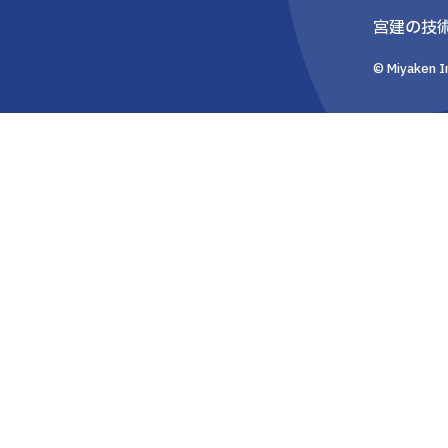
宮建の技
© Miyaken In