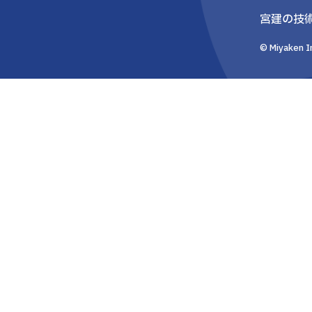
宮建の技
© Miyaken In