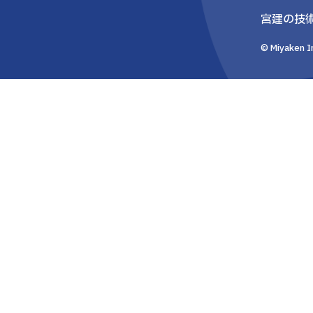
宮建の技
© Miyaken In