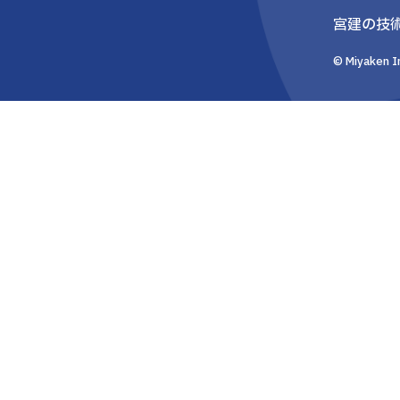
宮建の技
© Miyaken In