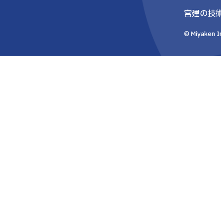
宮建の技
© Miyaken In