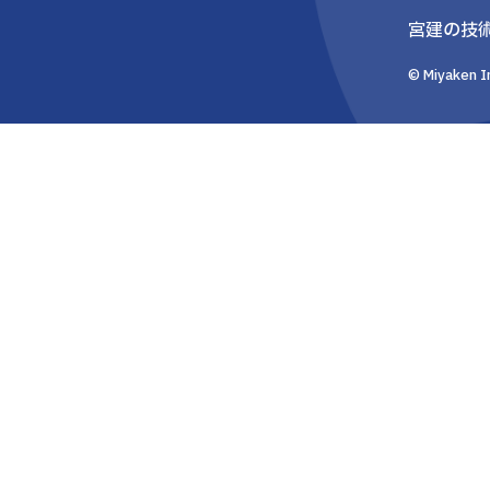
宮建の技
© Miyaken In