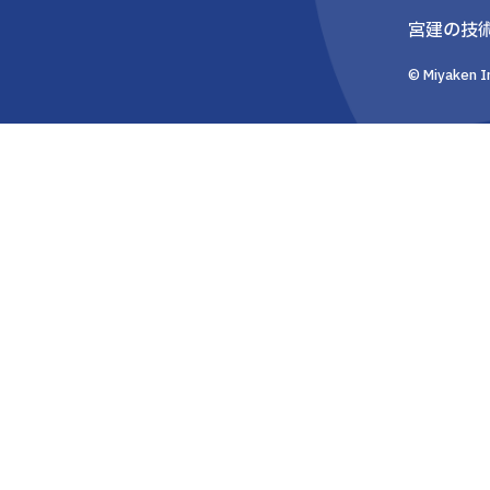
宮建の技
© Miyaken In