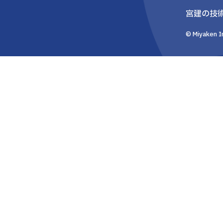
宮建の技
© Miyaken In